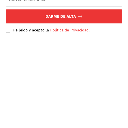
Luces
Del Siglo
DARME DE ALTA
He leído y acepto la
Política de Privacidad
.
SUSCRÍBETE AHORA
Empresa
Nosotros