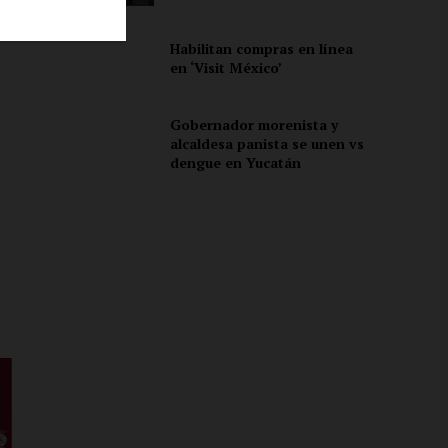
es
Habilitan compras en línea
en ‘Visit México’
ón
Gobernador morenista y
alcaldesa panista se unen vs
dengue en Yucatán