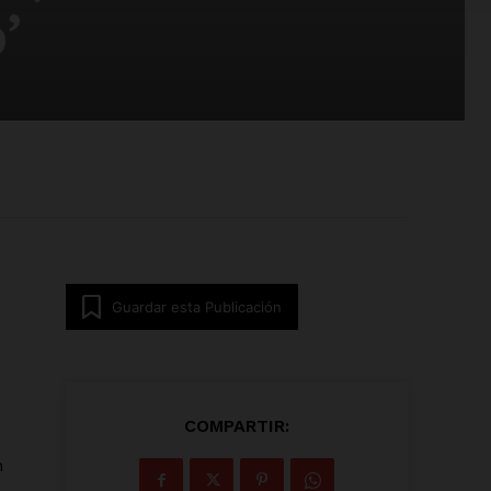
’
Guardar esta Publicación
COMPARTIR:
o
n