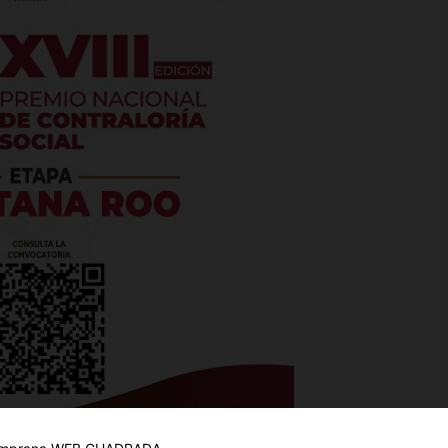
es
glo
Empresa
Nosotros
Contacto