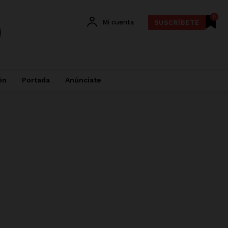
0
Mi cuenta
SUSCRÍBETE
ón
Portada
Anúnciate