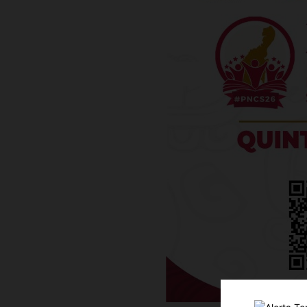
Luc
Del Si