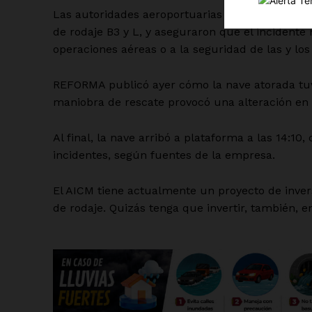
Las autoridades aeroportuarias precisaron que l
de rodaje B3 y L, y aseguraron que el incidente
operaciones aéreas o a la seguridad de las y los
REFORMA publicó ayer cómo la nave atorada tuv
maniobra de rescate provocó una alteración en e
SUSCRÍBETE
Al final, la nave arribó a plataforma a las 14:10
incidentes, según fuentes de la empresa.
El AICM tiene actualmente un proyecto de inver
de rodaje. Quizás tenga que invertir, también, e