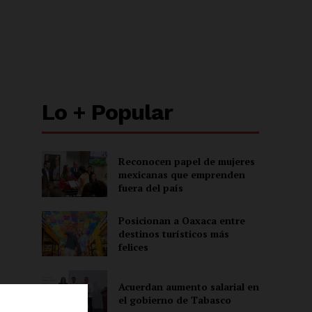
Lo + Popular
Reconocen papel de mujeres
mexicanas que emprenden
fuera del país
Posicionan a Oaxaca entre
destinos turísticos más
felices
Acuerdan aumento salarial en
el gobierno de Tabasco