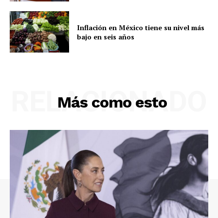
Inflación en México tiene su nivel más
bajo en seis años
RELACIONADO
Más como esto