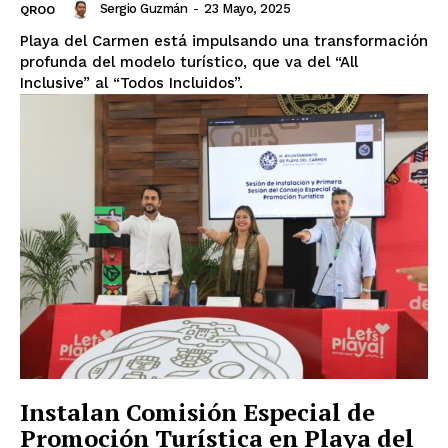
Sergio Guzmán
-
23 Mayo, 2025
QROO
Luces
Playa del Carmen está impulsando una transformación
profunda del modelo turístico, que va del “All
Del Siglo
Inclusive” al “Todos Incluidos”.
SUSCRÍBETE AHORA
Instalan Comisión Especial de
Promoción Turística en Playa del
Empresa