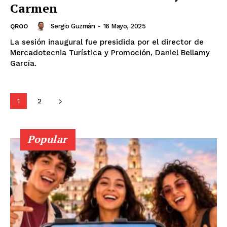
Carmen
Nosotros
Sergio Guzmán
-
16 Mayo, 2025
QROO
Contacto
La sesión inaugural fue presidida por el director de
Política de privacidad
Mercadotecnia Turística y Promoción, Daniel Bellamy
García.
Políticas del Sitio
Información Propietaria / Financiación
Mi cuenta
1
2
Popular