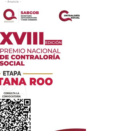
- Anuncio -
es
glo
Empresa
Nosotros
Contacto