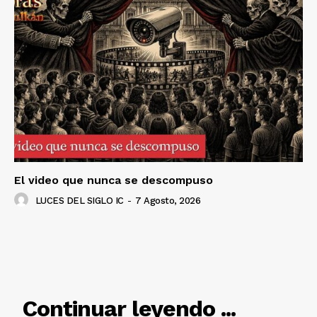
SUSCRÍBETE AHORA
Empresa
Nosotros
Contacto
Política de privacidad
Políticas del Sitio
El video que nunca se descompuso
Información Propietaria / Financiación
LUCES DEL SIGLO IC
-
7 Agosto, 2026
Mi cuenta
RELACIONADO
Continuar leyendo ...