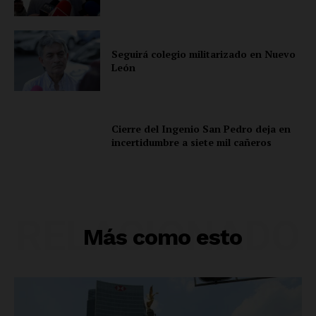
Políticas del Sitio
Información Propietaria / Financiación
Seguirá colegio militarizado en Nuevo
Mi cuenta
León
Cierre del Ingenio San Pedro deja en
incertidumbre a siete mil cañeros
RELACIONADO
Más como esto