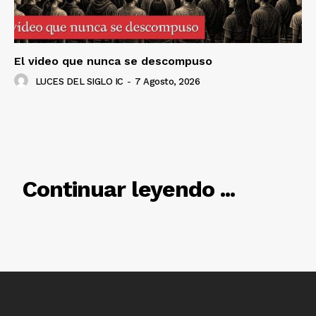
SUSCRÍBETE AHORA
El video que nunca se descompuso
Empresa
LUCES DEL SIGLO IC
-
7 Agosto, 2026
Nosotros
Contacto
Política de privacidad
RELACIONADO
Políticas del Sitio
Continuar leyendo ...
Información Propietaria / Financiación
Mi cuenta