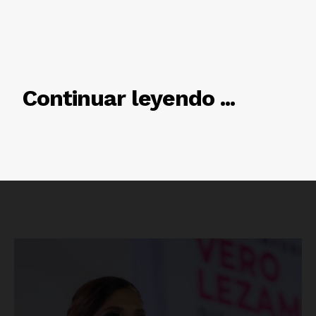
RELACIONADO
Continuar leyendo ...
Luces
Del Siglo