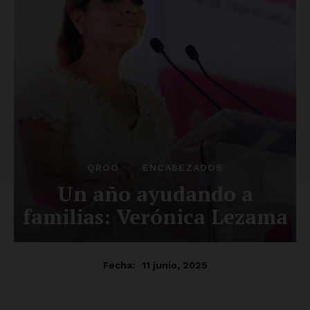
SUSCRÍBETE AHORA
Empresa
Nosotros
Contacto
Política de privacidad
Políticas del Sitio
Información Propietaria / Financiación
Mi cuenta