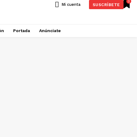
0
Mi cuenta
SUSCRÍBETE
ón
Portada
Anúnciate