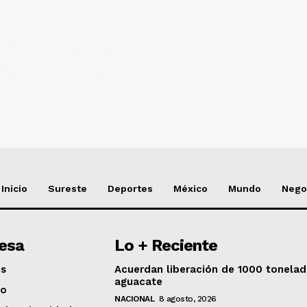
NADO
Inicio
Sureste
Deportes
México
Mundo
Nego
esa
Lo + Reciente
os
Acuerdan liberación de 1000 tonela
aguacate
to
NACIONAL
8 agosto, 2026