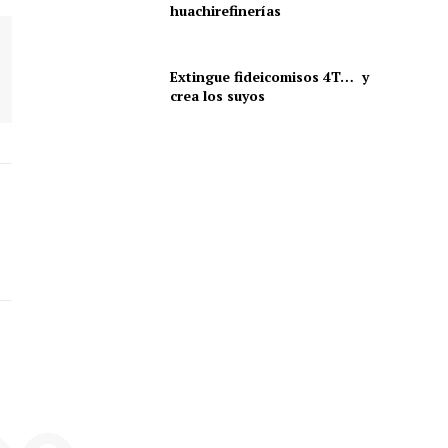
huachirefinerías
Extingue fideicomisos 4T… y
crea los suyos