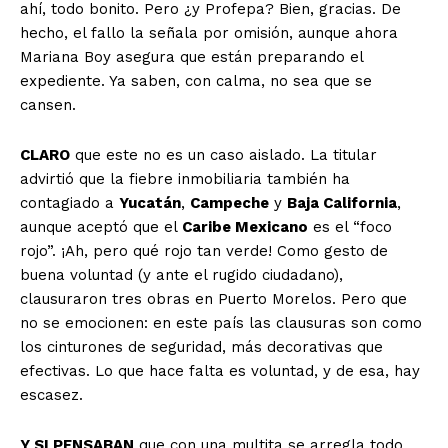
ahí, todo bonito. Pero ¿y Profepa? Bien, gracias. De
hecho, el fallo la señala por omisión, aunque ahora
Mariana Boy asegura que están preparando el
expediente. Ya saben, con calma, no sea que se
cansen.
CLARO
que este no es un caso aislado. La titular
advirtió que la fiebre inmobiliaria también ha
contagiado a
Yucatán
,
Campeche
y
Baja California
,
aunque aceptó que el
Caribe Mexicano
es el “foco
rojo”. ¡Ah, pero qué rojo tan verde! Como gesto de
buena voluntad (y ante el rugido ciudadano),
clausuraron tres obras en Puerto Morelos. Pero que
no se emocionen: en este país las clausuras son como
los cinturones de seguridad, más decorativas que
efectivas. Lo que hace falta es voluntad, y de esa, hay
escasez.
Y SI PENSABAN
que con una multita se arregla todo,