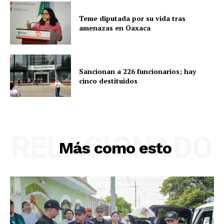
Teme diputada por su vida tras
amenazas en Oaxaca
Sancionan a 226 funcionarios; hay
cinco destituidos
RELACIONADO
Más como esto