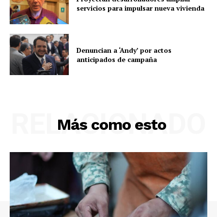
servicios para impulsar nueva vivienda
Denuncian a ‘Andy’ por actos
anticipados de campaña
RELACIONADO
Más como esto