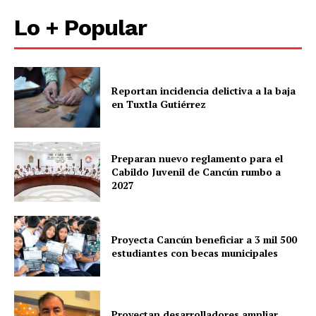
Políticas del Sitio
Lo + Popular
Información Propietaria / Financiación
Mi cuenta
Reportan incidencia delictiva a la baja
en Tuxtla Gutiérrez
Preparan nuevo reglamento para el
Cabildo Juvenil de Cancún rumbo a
2027
Proyecta Cancún beneficiar a 3 mil 500
estudiantes con becas municipales
Proyectan desarrolladores ampliar