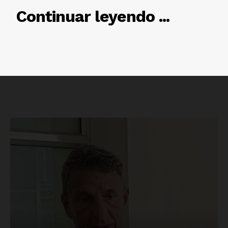
RELACIONADO
Continuar leyendo ...
Luces
Del Siglo