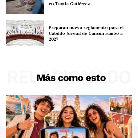
en Tuxtla Gutiérrez
Preparan nuevo reglamento para el
Cabildo Juvenil de Cancún rumbo a
2027
RELACIONADO
Más como esto