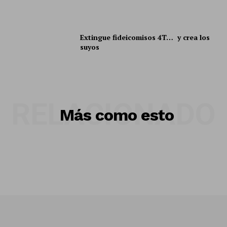
Mi cuenta
Extingue fideicomisos 4T… y crea los
suyos
RELACIONADO
Más como esto