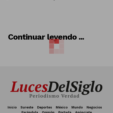
RELACIONADO
Continuar leyendo ...
Inicio
Sureste
Deportes
México
Mundo
Negocios
Farándula
Opinión
Portada
Anúnciate