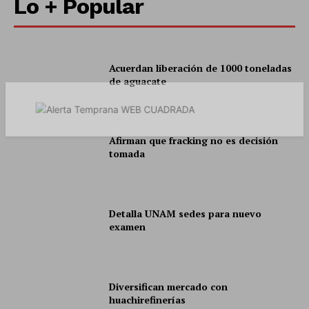
Lo + Popular
Acuerdan liberación de 1000 toneladas
de aguacate
SUSCRÍBETE AHORA
Afirman que fracking no es decisión
tomada
Empresa
Detalla UNAM sedes para nuevo
Nosotros
examen
Contacto
Política de privacidad
Políticas del Sitio
Diversifican mercado con
Información Propietaria / Financiación
huachirefinerías