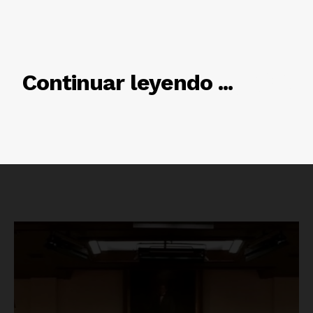
RELACIONADO
Continuar leyendo ...