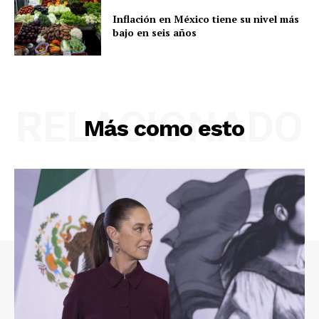
Inflación en México tiene su nivel más
bajo en seis años
RELACIONADO
Más como esto