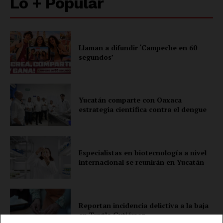
Lo + Popular
Llaman a difundir ‘Campeche en 60
segundos’
Yucatán comparte con Oaxaca
estrategia científica contra el dengue
Especialistas en biotecnología a nivel
internacional se reunirán en Yucatán
Luces
Del Siglo
Reportan incidencia delictiva a la baja
en Tuxtla Gutiérrez