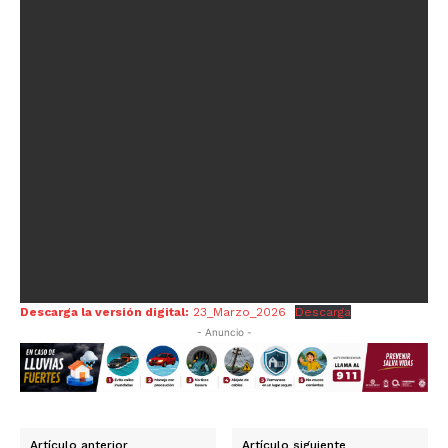
Descarga la versión digital:
23_Marzo_2026
Descarga
- Anuncio -
Artículo anterior
Artículo siguiente