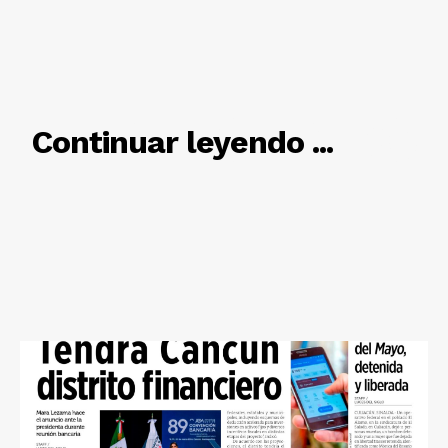
RELACIONADO
Continuar leyendo ...