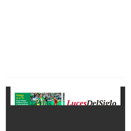
SUSCRÍBETE AHORA
Empresa
Nosotros
Contacto
Política de privacidad
Políticas del Sitio
Información Propietaria / Financiación
Mi cuenta