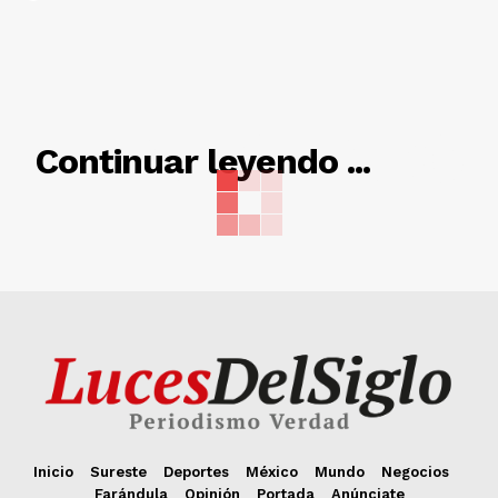
RELACIONADO
Continuar leyendo ...
Inicio
Sureste
Deportes
México
Mundo
Negocios
Farándula
Opinión
Portada
Anúnciate