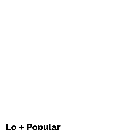
Empresa
Nosotros
Contacto
Política de privacidad
Políticas del Sitio
Información Propietaria / Financiación
Mi cuenta
Lo + Popular