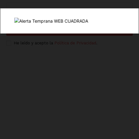
SUSCRÍBETE AHORA
DARME DE ALTA
He leído y acepto la
Política de Privacidad
.
Empresa
Nosotros
Contacto
Política de privacidad
Políticas del Sitio
Información Propietaria / Financiación
Mi cuenta