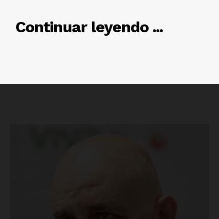
RELACIONADO
Continuar leyendo ...
Luces
Del Siglo