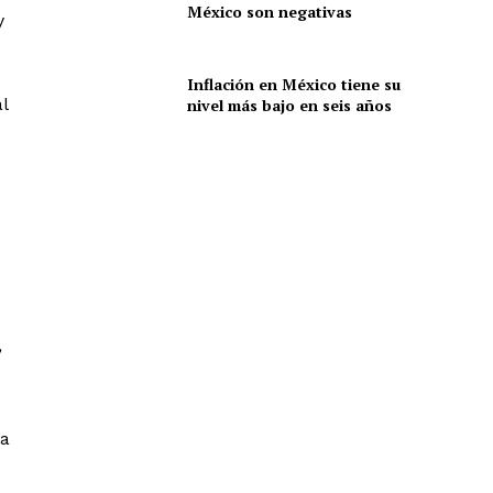
México son negativas
y
Inflación en México tiene su
l
nivel más bajo en seis años
”
ca
s