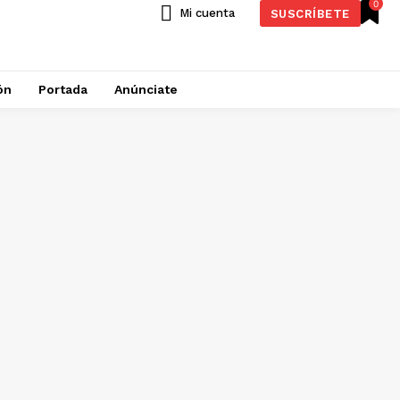
0
Mi cuenta
SUSCRÍBETE
ón
Portada
Anúnciate