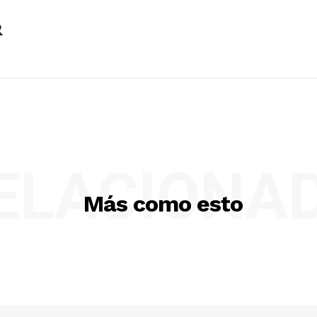
R
ELACIONA
Más como esto