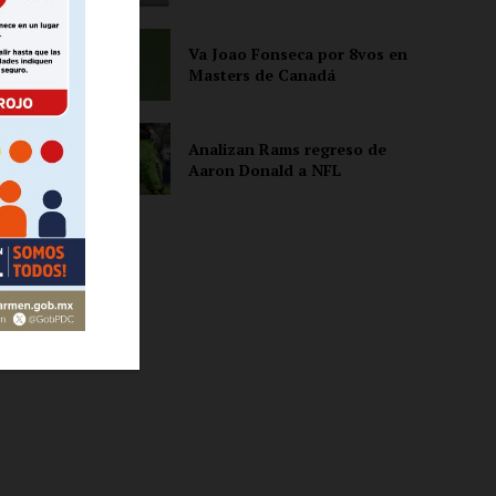
Va Joao Fonseca por 8vos en
Masters de Canadá
ón
Analizan Rams regreso de
Aaron Donald a NFL
s
a