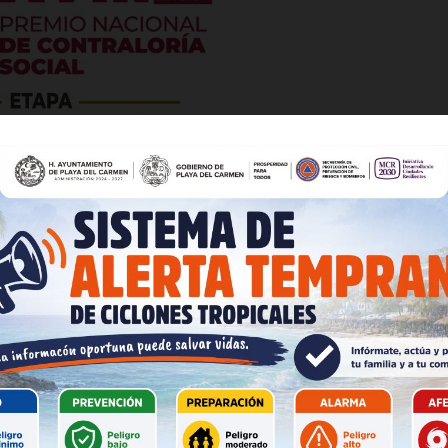
es
glo
Empresa
 dice una parte del panorámico, en letras de color naranja.
Nosotros
Contacto
el anuncio, en un fondo de color guindo, similar al usado