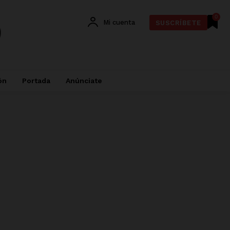
0
Mi cuenta
SUSCRÍBETE
ón
Portada
Anúnciate