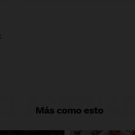
R
ELACIONA
Más como esto