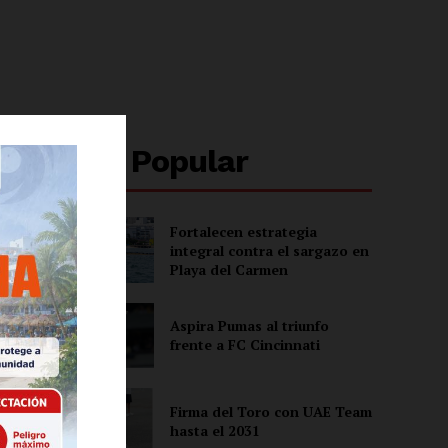
Lo + Popular
Fortalecen estrategia
integral contra el sargazo en
Playa del Carmen
Aspira Pumas al triunfo
frente a FC Cincinnati
Firma del Toro con UAE Team
hasta el 2031