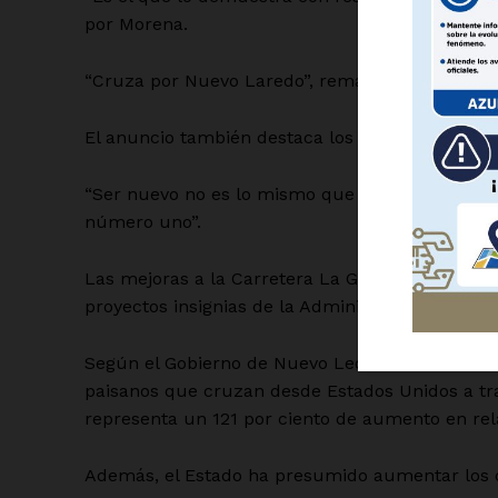
por Morena.
“Cruza por Nuevo Laredo”, remata el panorámic
El anuncio también destaca los colores naranja 
SUSCRÍBETE
“Ser nuevo no es lo mismo que ser el primero.
número uno”.
Las mejoras a la Carretera La Gloria-Colombia 
proyectos insignias de la Administración emecist
Según el Gobierno de Nuevo León, de enero a s
paisanos que cruzan desde Estados Unidos a tra
representa un 121 por ciento de aumento en rela
Además, el Estado ha presumido aumentar los cr