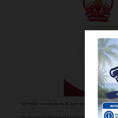
Luc
Del Si
“El mejor cruce no es el que se cree ser el #1”,
“Es el que lo demuestra con resultados”, añade 