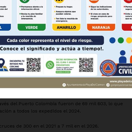
Política de privacidad
Políticas del Sitio
Información Propietaria / Financiaci
o.
Mi cuenta
y guinda dentro de la frase.
 AHORA
 Cruza por Nuevo Laredo. Lo dicen los números, somos los
y la modernización del Puerto Colombia ha sido uno de lo
a estatal.
eptiembre del año pasado los permisos de internamiento 
vés del Puerto Colombia fueron de 69 mil 603, lo que
ción a todos los expedidos el 2024.
uces de 300 en el 2021 a 7 mil en el 2026.