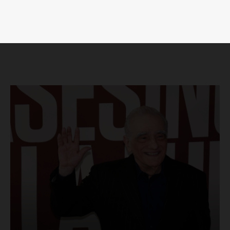
SUSCRÍBETE AHORA
Empresa
Nosotros
Contacto
Política de privacidad
Políticas del Sitio
Información Propietaria / Financiación
Mi cuenta