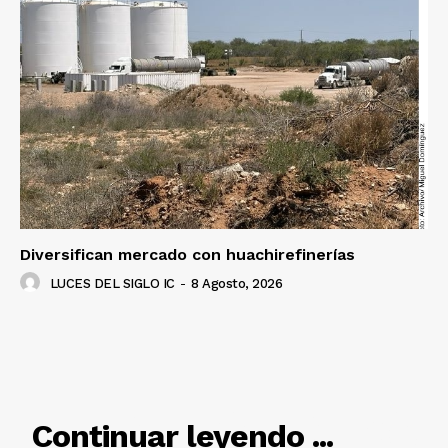
Luces
Del Siglo
Diversifican mercado con huachirefinerías
LUCES DEL SIGLO IC
-
8 Agosto, 2026
RELACIONADO
Continuar leyendo ...