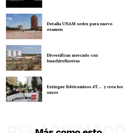
Detalla UNAM sedes para nuevo
examen
Diversifican mercado con
huachirefinerías
Extingue fideicomisos 4T… y crea los
suyos
RELACIONADO
Más como esto