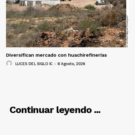
SUSCRÍBETE AHORA
Empresa
Nosotros
Diversifican mercado con huachirefinerías
Contacto
LUCES DEL SIGLO IC
-
8 Agosto, 2026
Política de privacidad
Políticas del Sitio
Información Propietaria / Financiación
Mi cuenta
RELACIONADO
Continuar leyendo ...