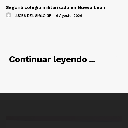
SUSCRÍBETE AHORA
Seguirá colegio militarizado en Nuevo León
LUCES DEL SIGLO GR
-
6 Agosto, 2026
Empresa
Nosotros
RELACIONADO
Contacto
Continuar leyendo ...
Política de privacidad
Políticas del Sitio
Información Propietaria / Financiación
Mi cuenta