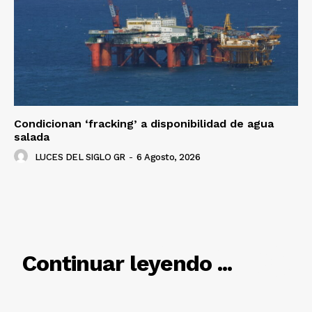
SUSCRÍBETE AHORA
Empresa
Nosotros
Condicionan ‘fracking’ a disponibilidad de agua
Contacto
salada
Política de privacidad
LUCES DEL SIGLO GR
-
6 Agosto, 2026
Políticas del Sitio
Información Propietaria / Financiación
Mi cuenta
RELACIONADO
Continuar leyendo ...