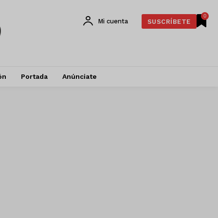
0
Mi cuenta
SUSCRÍBETE
ón
Portada
Anúnciate