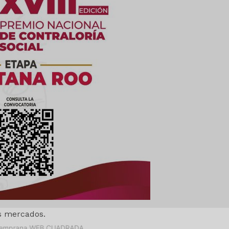
es
glo
Empresa
Nosotros
os mercados.
Contacto