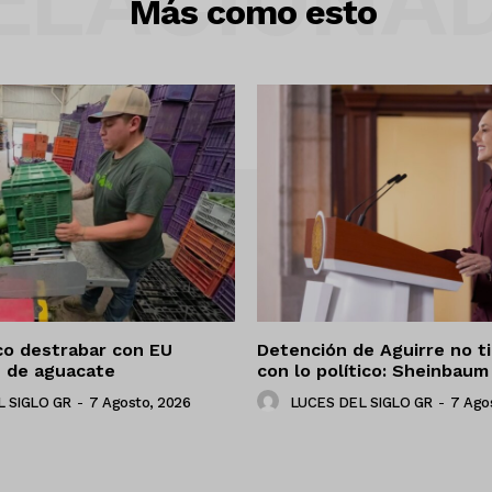
ELACIONA
Más como esto
co destrabar con EU
Detención de Aguirre no t
n de aguacate
con lo político: Sheinbaum
 SIGLO GR
-
7 Agosto, 2026
LUCES DEL SIGLO GR
-
7 Ago