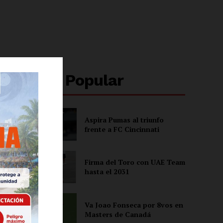
Lo + Popular
Aspira Pumas al triunfo
frente a FC Cincinnati
Firma del Toro con UAE Team
hasta el 2031
Va Joao Fonseca por 8vos en
Masters de Canadá