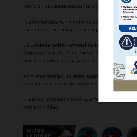
atención al cliente mediante agentes virtuales o
“La tecnología ya no debe verse como un gasto,
más eficientes, competitivas y prepararse para 
La Confederación Patronal de la República Mexic
SUSCRÍBETE
empresarial a partir de mayor capacitación, a
comercio electrónico, automatización y uso de I
Al mismo tiempo, se debe ampliar el acceso al 
semilla, esquemas de inversión y un ecosistema
El sector patronal añadió que fenómenos como e
competitividad.