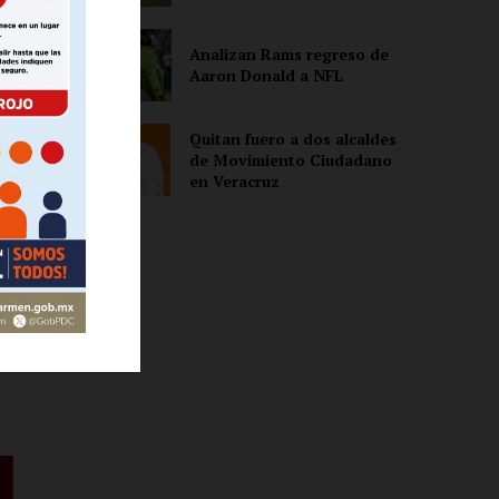
Analizan Rams regreso de
Aaron Donald a NFL
ón
Quitan fuero a dos alcaldes
de Movimiento Ciudadano
en Veracruz