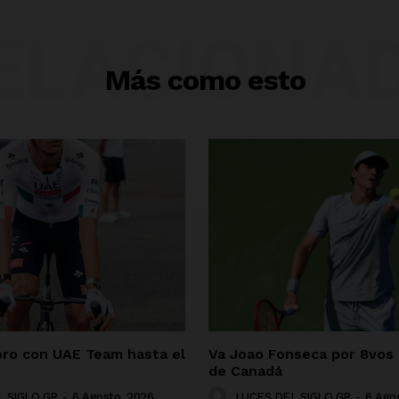
ELACIONA
Más como esto
oro con UAE Team hasta el
Va Joao Fonseca por 8vos
de Canadá
 SIGLO GR
-
6 Agosto, 2026
LUCES DEL SIGLO GR
-
6 Ago