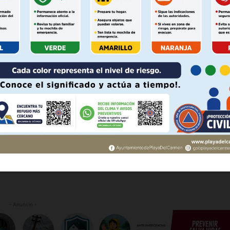
Política de privacidad
 chatbots.
Políticas del Sitio
Información Propietaria / Financiaci
 hoy existen soluciones que permiten a las empresas ser
crecer”, expuso.
Mi cuenta
ana consideró que se debe acelerar la digitalización
 AHORA
compañamiento práctico y la adopción de herramientas de
A.
financiamiento mediante mecanismos de garantía, capital
 financiero más incluyente.
l nearshoring y el T-MEC deben fortalecer la
- Anuncio -