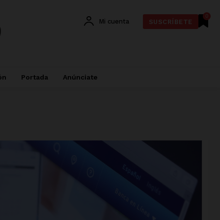
0
Mi cuenta
SUSCRÍBETE
ón
Portada
Anúnciate