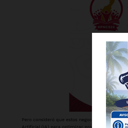
Luc
Del Si
Pero consideró que estos negocios deben aprove
Artificial (IA) para optimizar procesos, desde el 