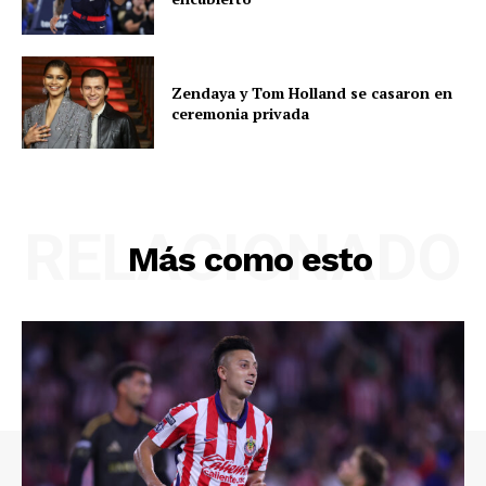
Zendaya y Tom Holland se casaron en
ceremonia privada
RELACIONADO
Más como esto