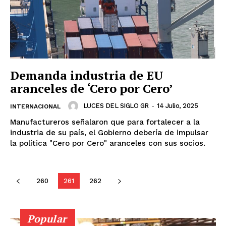
SUSCRÍBETE AHORA
Empresa
Demanda industria de EU
aranceles de ‘Cero por Cero’
Nosotros
LUCES DEL SIGLO GR
-
14 Julio, 2025
INTERNACIONAL
Contacto
Manufactureros señalaron que para fortalecer a la
Política de privacidad
industria de su país, el Gobierno debería de impulsar
Políticas del Sitio
la política "Cero por Cero" aranceles con sus socios.
Información Propietaria / Financiación
Mi cuenta
260
261
262
Popular