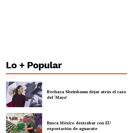
SUSCRÍBETE AHORA
Empresa
Lo + Popular
Nosotros
Contacto
Política de privacidad
Rechaza Sheinbaum dejar atrás el caso
Políticas del Sitio
del ‘Mayo’
Información Propietaria / Financiación
Mi cuenta
Busca México destrabar con EU
exportación de aguacate