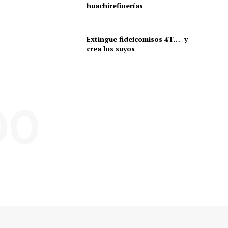
huachirefinerías
Extingue fideicomisos 4T… y
crea los suyos
DO