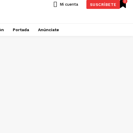
0
Mi cuenta
SUSCRÍBETE
ón
Portada
Anúnciate