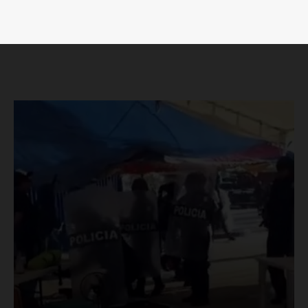
SUSCRÍBETE AHORA
Empresa
Nosotros
Contacto
Política de privacidad
Políticas del Sitio
Información Propietaria / Financiación
Mi cuenta