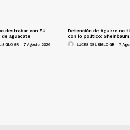
co destrabar con EU
Detención de Aguirre no t
n de aguacate
con lo político: Sheinbaum
 SIGLO GR
-
7 Agosto, 2026
LUCES DEL SIGLO GR
-
7 Ago
NADO