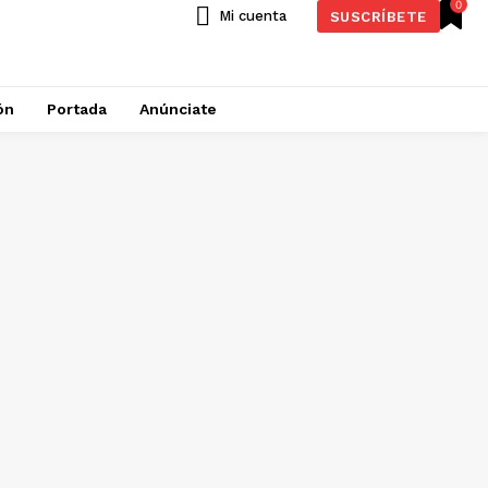
0
Mi cuenta
SUSCRÍBETE
ón
Portada
Anúnciate