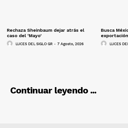
Rechaza Sheinbaum dejar atrás el
Busca Méxi
caso del ‘Mayo’
exportació
LUCES DEL SIGLO GR
-
7 Agosto, 2026
LUCES DEL
RELACIO
Continuar leyendo ...