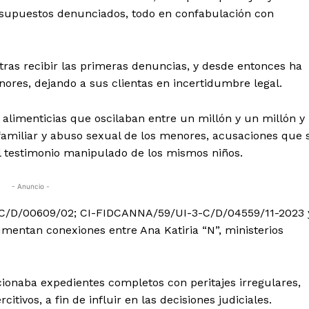
 supuestos denunciados, todo en confabulación con
ras recibir las primeras denuncias, y desde entonces ha
ores, dejando a sus clientas en incertidumbre legal.
 alimenticias que oscilaban entre un millón y un millón y
amiliar y abuso sexual de los menores, acusaciones que 
el testimonio manipulado de los mismos niños.
- Anuncio -
C/D/00609/02; CI-FIDCANNA/59/UI-3-C/D/04559/11-2023 
ntan conexiones entre Ana Katiria “N”, ministerios
ionaba expedientes completos con peritajes irregulares,
tivos, a fin de influir en las decisiones judiciales.