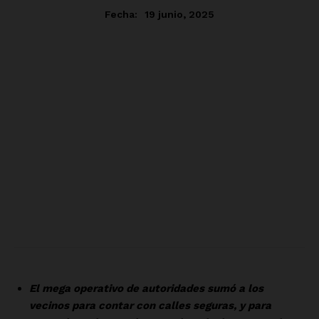
SUSCRÍBETE AHORA
Empresa
Nosotros
Contacto
Política de privacidad
Políticas del Sitio
Información Propietaria / Financiación
Mi cuenta