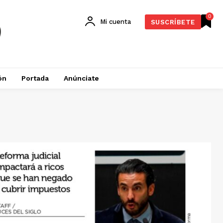
0
Mi cuenta
SUSCRÍBETE
ón
Portada
Anúnciate