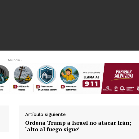
- Anuncio -
es
glo
Empresa
Artículo siguiente
Ordena Trump a Israel no atacar Irán;
Nosotros
‘alto al fuego sigue’
Contacto