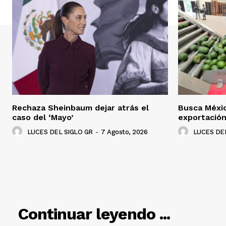
Rechaza Sheinbaum dejar atrás el
Busca Méxi
caso del ‘Mayo’
exportació
LUCES DEL SIGLO GR
-
7 Agosto, 2026
LUCES DEL
RELACIO
Continuar leyendo ...