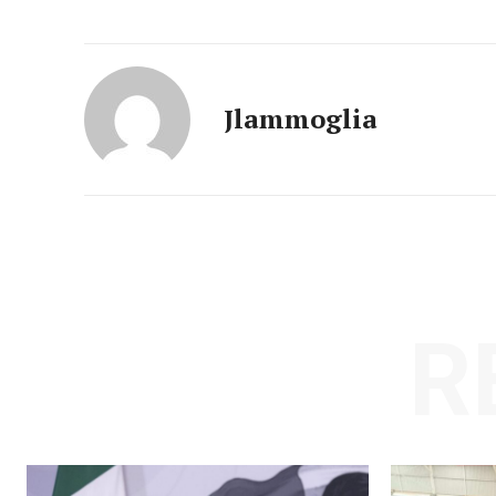
Jlammoglia
SUSCRÍBETE
R