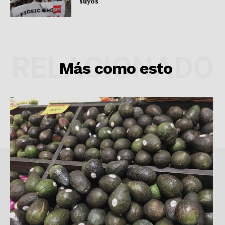
suyos
RELACIONADO
Más como esto