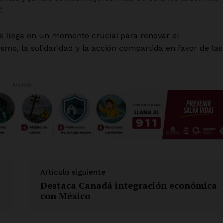
Información Propietaria / Financiaci
.
Mi cuenta
s llega en un momento crucial para renovar el
 AHORA
smo, la solidaridad y la acción compartida en favor de las
- Anuncio -
Artículo siguiente
Destaca Canadá integración económica
con México