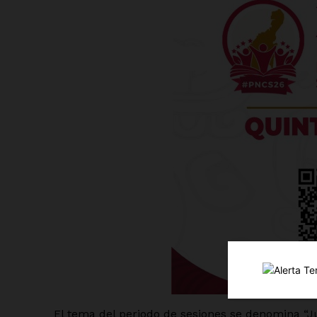
Luc
Del Si
El tema del periodo de sesiones se denomina “J