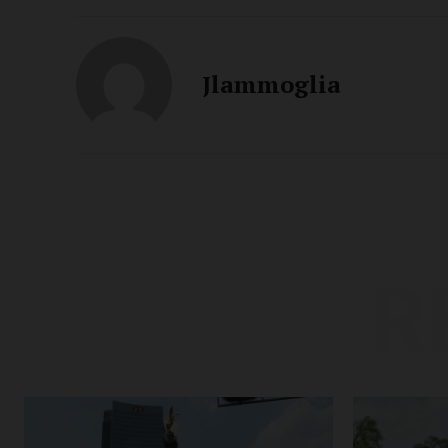
Jlammoglia
R