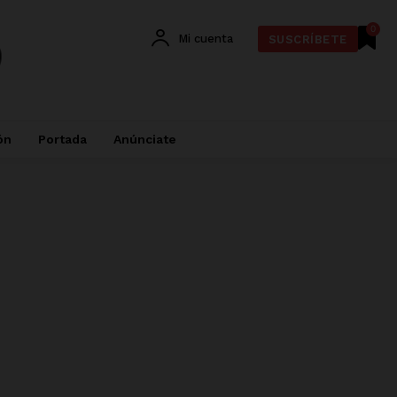
0
Mi cuenta
SUSCRÍBETE
ón
Portada
Anúnciate