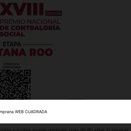
es
glo
Empresa
Nosotros
Contacto
Política de privacidad
Políticas del Sitio
untas y juntos somos mejores: más de 80 años al servicio