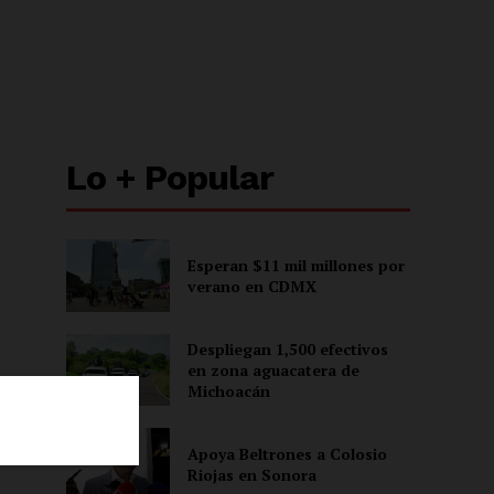
Lo + Popular
Esperan $11 mil millones por
verano en CDMX
Despliegan 1,500 efectivos
en zona aguacatera de
Michoacán
Apoya Beltrones a Colosio
Riojas en Sonora