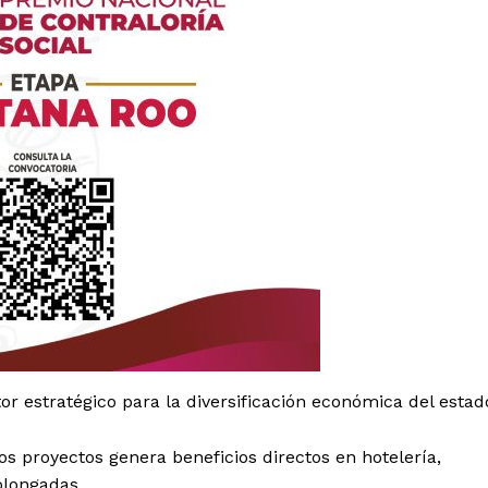
es
glo
Empresa
or estratégico para la diversificación económica del estad
Nosotros
os proyectos genera beneficios directos en hotelería,
Contacto
olongadas.