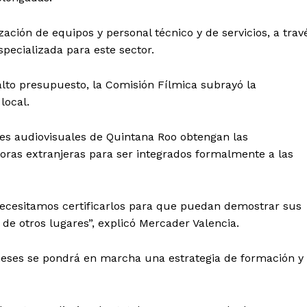
Política de privacidad
Políticas del Sitio
zación de equipos y personal técnico y de servicios, a trav
Información Propietaria / Financiaci
specializada para este sector.
Mi cuenta
alto presupuesto, la Comisión Fílmica subrayó la
 AHORA
local.
ales audiovisuales de Quintana Roo obtengan las
ctoras extranjeras para ser integrados formalmente a las
ecesitamos certificarlos para que puedan demostrar sus
 de otros lugares”, explicó Mercader Valencia.
meses se pondrá en marcha una estrategia de formación y