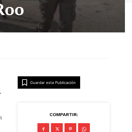
Roo
Guardar esta Publicación
.
COMPARTIR:
l