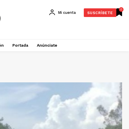
0
Mi cuenta
SUSCRÍBETE
ón
Portada
Anúnciate