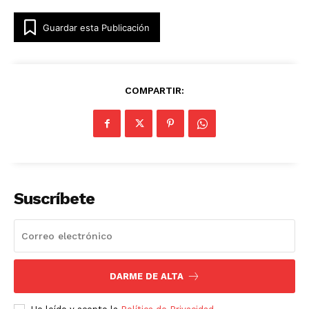
Guardar esta Publicación
COMPARTIR:
Suscríbete
Luces
Del Siglo
DARME DE ALTA