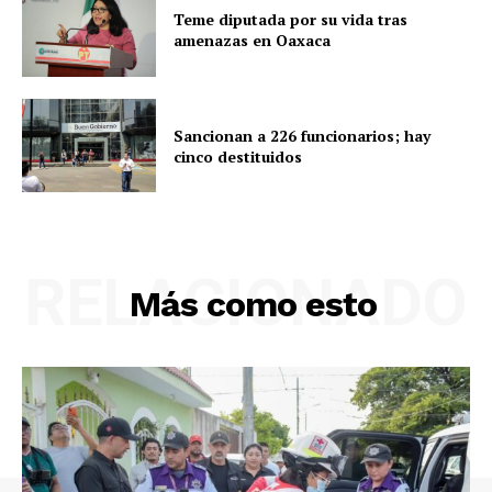
Teme diputada por su vida tras
amenazas en Oaxaca
Sancionan a 226 funcionarios; hay
cinco destituidos
RELACIONADO
Más como esto