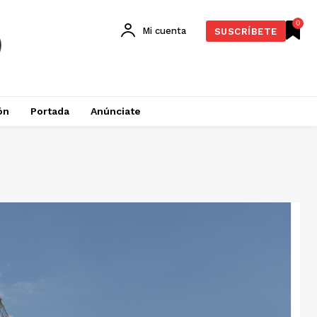
0
Mi cuenta
SUSCRÍBETE
ón
Portada
Anúnciate