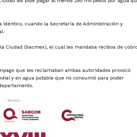
 Ciudad les pide pagar al menos 295 mil pesos por agua q
 idéntico, cuando la Secretaría de Administración y
l.
la Ciudad (Sacmex), el cual les mandaba recibos de cobr
l impago que les reclamaban ambas autoridades provocó
redial y en agua potable que no consumió para poder
 departamento.
- Anuncio -