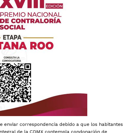
es
glo
Empresa
Nosotros
e enviar correspondencia debido a que los habitantes
Contacto
Integral de la CDMX contempla condonación de