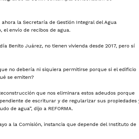
Política de privacidad
Políticas del Sitio
Información Propietaria / Financiaci
ahora la Secretaría de Gestión Integral del Agua
, el envío de recibos de agua.
Mi cuenta
ldía Benito Juárez, no tienen vivienda desde 2017, pero sí
 AHORA
ue no debería ni siquiera permitirse porque si el edificio
qué se emiten?
 Reconstrucción que nos eliminara estos adeudos porque
endiente de escriturar y de regularizar sus propiedades 
udo de agua”, dijo a REFORMA.
ayo a la Comisión, instancia que depende del Instituto de
.