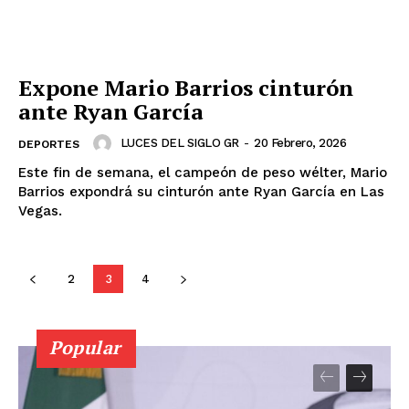
Política de privacidad
Políticas del Sitio
Información Propietaria / Financiación
Expone Mario Barrios cinturón
Mi cuenta
ante Ryan García
LUCES DEL SIGLO GR
-
20 Febrero, 2026
DEPORTES
Este fin de semana, el campeón de peso wélter, Mario
Barrios expondrá su cinturón ante Ryan García en Las
Vegas.
2
3
4
Popular