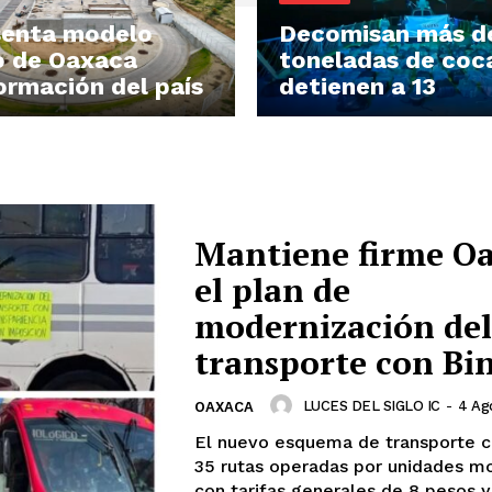
senta modelo
Decomisan más d
 de Oaxaca
toneladas de coc
ormación del país
detienen a 13
Mantiene firme O
el plan de
modernización del
transporte con Bi
LUCES DEL SIGLO IC
-
4 Ag
OAXACA
El nuevo esquema de transporte 
35 rutas operadas por unidades m
con tarifas generales de 8 pesos y 