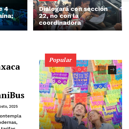
e 4
Dialogará con sección
aína;
22, no con la
coordinadora
Popular
axaca
nniBus
osto, 2025
contempla
odernas,
tarifas