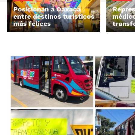
Posicionan a Oaxaca
Repre
entre destinos turísticos
médico
más felices
transf