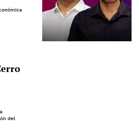
económica
Cerro
la
ón del