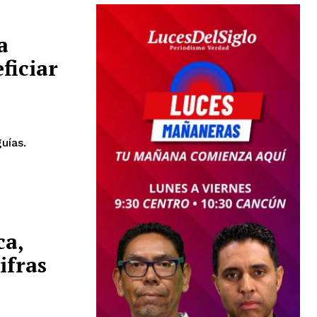
a
ficiar
uías.
ón
ca,
ifras