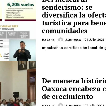
senderismo: se
diversifica la ofert
es
turística para bene
glo
Empresa
comunidades
Nosotros
Jlammoglia
-
24 Julio, 2025
OAXACA
Contacto
Impulsan la certificación local de g
Política de privacidad
Políticas del Sitio
Información Propietaria / Financiaci
Mi cuenta
De manera históri
Oaxaca encabeza c
 AHORA
de crecimiento
Jlammoglia
-
22 Julio, 2025
OAXACA