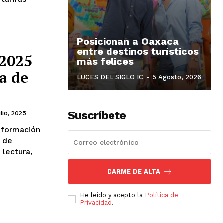
Posicionan a Oaxaca
entre destinos turísticos
O2025
más felices
a de
LUCES DEL SIGLO IC
-
5 Agosto, 2026
Suscríbete
lio, 2025
a formación
o de
 lectura,
DARME DE ALTA
He leído y acepto la
Política de
Privacidad
.