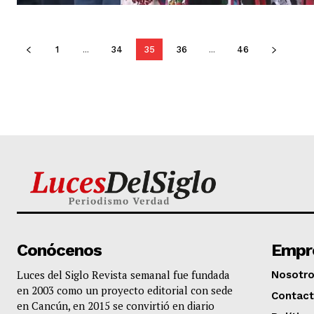
1
...
34
35
36
...
46
Conócenos
Empr
Luces del Siglo Revista semanal fue fundada
Nosotr
en 2003 como un proyecto editorial con sede
Contac
en Cancún, en 2015 se convirtió en diario