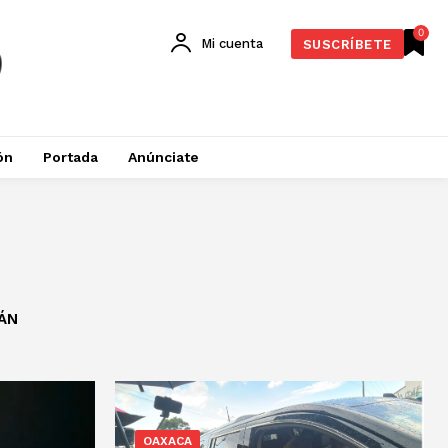
0
Mi cuenta
SUSCRÍBETE
ón
Portada
Anúnciate
ÁN
OAXACA