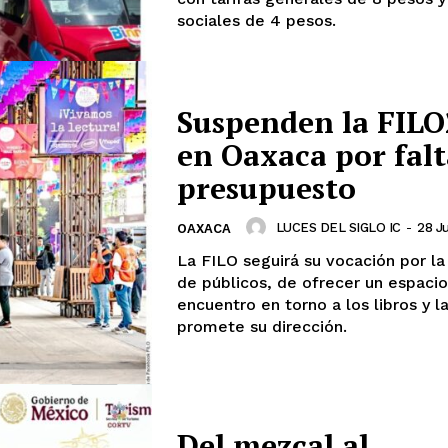
sociales de 4 pesos.
Suspenden la FIL
en Oaxaca por falt
presupuesto
LUCES DEL SIGLO IC
-
28 Ju
OAXACA
La FILO seguirá su vocación por l
de públicos, de ofrecer un espaci
encuentro en torno a los libros y la
promete su dirección.
Del mezcal al