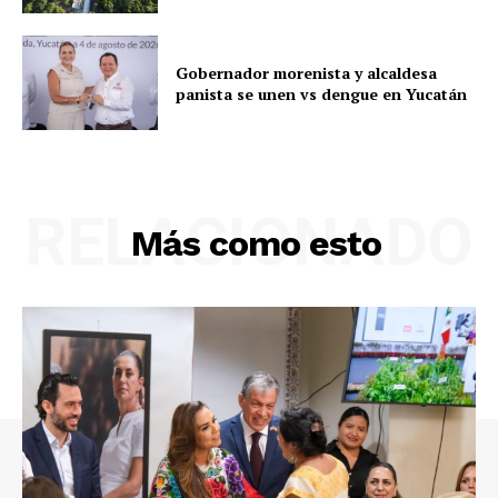
Gobernador morenista y alcaldesa
panista se unen vs dengue en Yucatán
RELACIONADO
SUSCRÍBETE AHORA
Más como esto
Empresa
Nosotros
Contacto
Política de privacidad
Políticas del Sitio