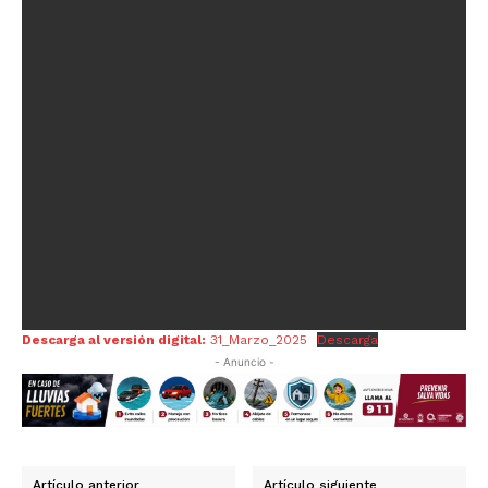
Descarga al versión digital:
31_Marzo_2025
Descarga
- Anuncio -
Artículo anterior
Artículo siguiente