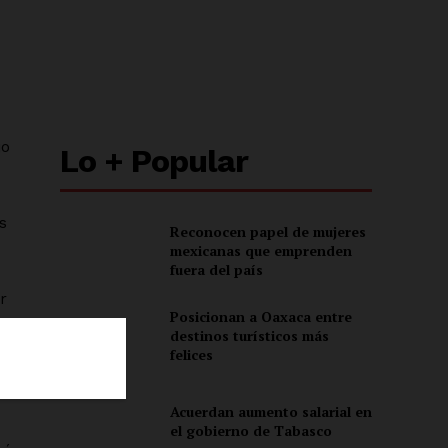
jo
Lo + Popular
s
Reconocen papel de mujeres
mexicanas que emprenden
fuera del país
r
Posicionan a Oaxaca entre
destinos turísticos más
felices
r
Acuerdan aumento salarial en
ón
el gobierno de Tabasco