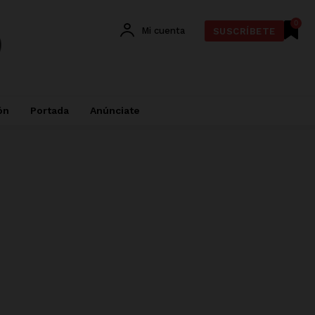
0
Mi cuenta
SUSCRÍBETE
ón
Portada
Anúnciate