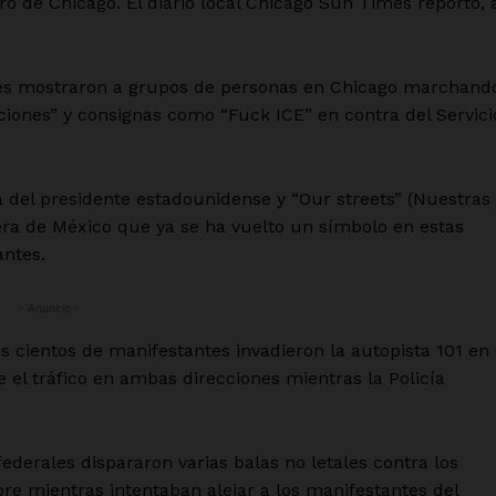
o de Chicago. El diario local Chicago Sun Times reportó, 
les mostraron a grupos de personas en Chicago marchand
iones” y consignas como “Fuck ICE” en contra del Servici
del presidente estadounidense y “Our streets” (Nuestras
era de México que ya se ha vuelto un símbolo en estas
antes.
- Anuncio -
os cientos de manifestantes invadieron la autopista 101 en 
el tráfico en ambas direcciones mientras la Policía
ederales dispararon varias balas no letales contra los
e mientras intentaban alejar a los manifestantes del