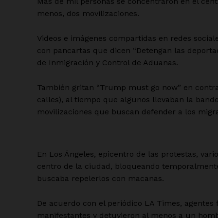
Más de mil personas se concentraron en el centr
menos, dos movilizaciones.
Videos e imágenes compartidas en redes socia
con pancartas que dicen “Detengan las deportac
de Inmigración y Control de Aduanas.
También gritan “Trump must go now” en contra 
calles), al tiempo que algunos llevaban la band
movilizaciones que buscan defender a los migr
En Los Ángeles, epicentro de las protestas, vari
centro de la ciudad, bloqueando temporalmente 
buscaba repelerlos con macanas.
De acuerdo con el periódico LA Times, agentes f
manifestantes y detuvieron al menos a un hombr