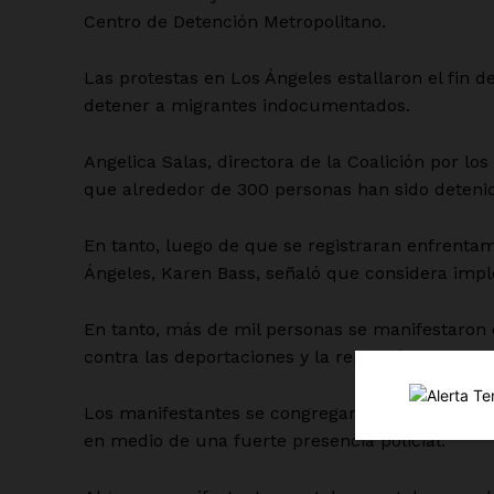
Centro de Detención Metropolitano.
Las protestas en Los Ángeles estallaron el fin 
detener a migrantes indocumentados.
Angelica Salas, directora de la Coalición por l
que alrededor de 300 personas han sido detenid
Luc
En tanto, luego de que se registraran enfrentami
Del Si
Ángeles, Karen Bass, señaló que considera impl
En tanto, más de mil personas se manifestaron 
contra las deportaciones y la represión federal a
Los manifestantes se congregaron en Foley Squa
en medio de una fuerte presencia policial.