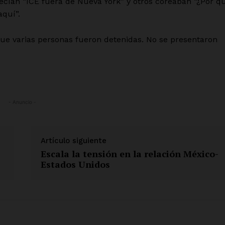
cían “ICE fuera de Nueva York” y otros coreaban “¿Por q
Mi cuenta
aquí”.
 AHORA
que varias personas fueron detenidas. No se presentaron
- Anuncio -
Artículo siguiente
Escala la tensión en la relación México-
Estados Unidos