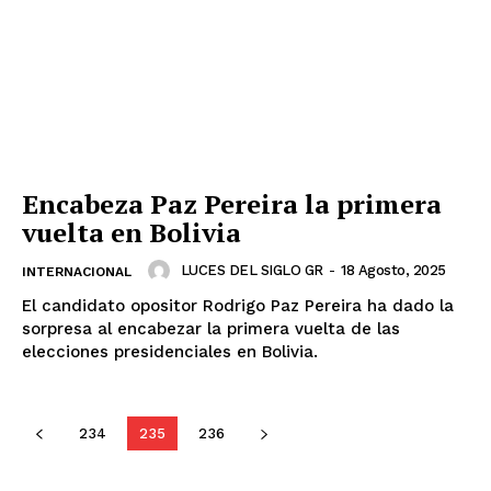
SUSCRÍBETE AHORA
Encabeza Paz Pereira la primera
Empresa
vuelta en Bolivia
Nosotros
LUCES DEL SIGLO GR
-
18 Agosto, 2025
INTERNACIONAL
Contacto
El candidato opositor Rodrigo Paz Pereira ha dado la
Política de privacidad
sorpresa al encabezar la primera vuelta de las
elecciones presidenciales en Bolivia.
Políticas del Sitio
Información Propietaria / Financiación
Mi cuenta
234
235
236