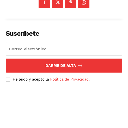
Suscríbete
SUSCRÍBETE AHORA
Empresa
DARME DE ALTA
Nosotros
He leído y acepto la
Política de Privacidad
.
Contacto
Política de privacidad
Políticas del Sitio
Información Propietaria / Financiación
Mi cuenta